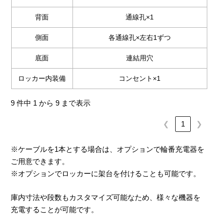
背面
通線孔×1
側面
各通線孔×左右1ずつ
底面
連結用穴
ロッカー内装備
コンセント×1
9 件中 1 から 9 まで表示
❮
1
❯
※ケーブルを1本とする場合は、オプションで輪番充電器を
ご用意できます。
※オプションでロッカーに架台を付けることも可能です。
庫内寸法や段数もカスタマイズ可能なため、様々な機器を
充電することが可能です。