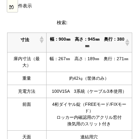
件表示
検索:
幅：900㎜ 高さ：945㎜ 奥行：380
寸法
㎜
庫内寸法（最
幅：267㎜ 高さ：189㎜ 奥行：271㎜
大）
重量
約42㎏（筐体のみ）
充電方法
100V15A 3系統（ケーブル3本使用）
前面
4桁ダイヤル錠（FREEモード/FIXモー
ド）
ロッカー内確認用のアクリル窓付
換気用のスリット付き
天面
連結用穴