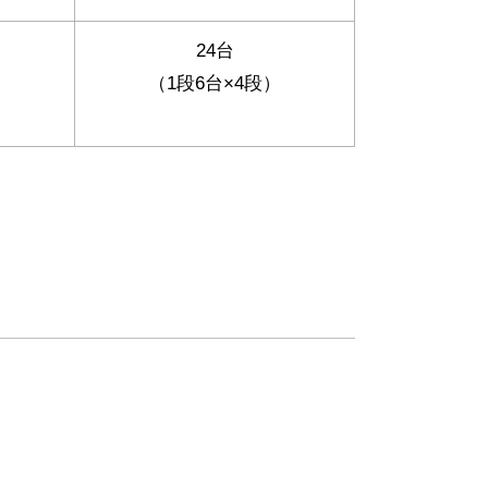
24台
）
（1段6台×4段）