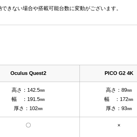
納できない場合や搭載可能台数に変動がございます。
Oculus Quest2
PICO G2 4K
高さ：142.5㎜
高さ：89㎜
幅 ：191.5㎜
幅 ：172㎜
厚さ：102㎜
厚さ：93㎜
〇
×