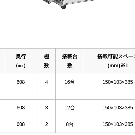
奥行
棚
搭載台
搭載可能スペー
（㎜）
数
数
(mm)※1
608
4
16台
150×103×385
608
3
12台
150×103×385
608
2
8台
150×103×385