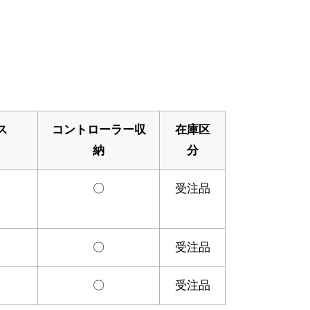
ス
コントローラー収
在庫区
納
分
〇
受注品
〇
受注品
〇
受注品