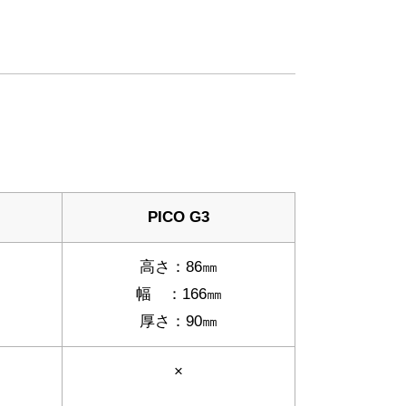
PICO G3
高さ：86㎜
幅 ：166㎜
厚さ：90㎜
×