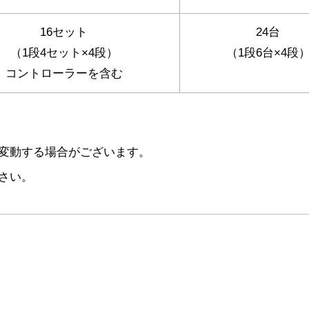
16セット
24台
（1段4セット×4段）
（1段6台×4段
コントローラーを含む
変動する場合がございます。
さい。