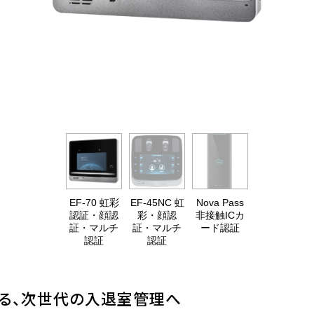
EF-70 虹彩
EF-45NC 虹
Nova Pass
認証・顔認
彩・顔認
非接触ICカ
証・マルチ
証・マルチ
ード認証
認証
認証
する、次世代の入退室管理へ