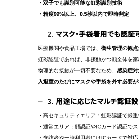
・双子でも識別可能な虹彩識別技術
・精度99%以上、0.5秒以内で即時判定
2.
マスク・手袋着用でも認証
医療機関や食品工場では、
衛生管理の観点
虹彩認証であれば、非接触かつ顔全体を露
物理的な接触が一切不要なため、
感染症対
入退室のたびにマスクや手袋を外す必要が
3.
用途に応じたマルチ認証設
・高セキュリティエリア：虹彩認証で厳重
・通常エリア：顔認証やICカード認証で
・来訪者や一時利用者にはICカードで対応